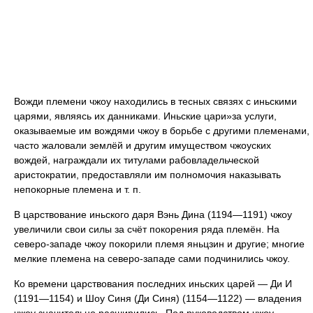
Вожди племени чжоу находились в тесных связях с иньскими
царями, являясь их данниками. Иньские цари»за услуги,
оказываемые им вождями чжоу в борьбе с другими племенами,
часто жаловали землёй и другим имуществом чжоуских
вождей, награждали их титулами рабовладельческой
аристократии, предоставляли им полномочия наказывать
непокорные племена и т. п.
В царствование иньского даря Вэнь Дина (1194—1191) чжоу
увеличили свои силы за счёт покорения ряда племён. На
северо-западе чжоу покорили племя яньцзин и другие; многие
мелкие племена на северо-западе сами подчинились чжоу.
Ко времени царствования последних иньских царей — Ди И
(1191—1154) и Шоу Синя (Ди Синя) (1154—1122) — владения