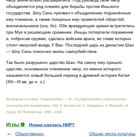
чжоу значительно расширились. Под руководством чжоу
объединяется ряд племён для борьбы против Иньского
государства. Шоу Синь призвал к объединению подчинённые
ему племена, а также покорных ему правителей областей,
военачальников (хоу, бо). Обе враждующие армии встретились
при Муе в решающем сражении. Иньцы потерпели поражение
и, побросав оружие, сдались войскам врага, во главе которых
стоял чжоуский вождь У Ван. Последний царь из династии Шан
— Шоу Синь покончил жизнь самоубийством.
Так было разрушено царство Шан. На смену ему пришло
царство, основанное племенем чжоу, по имени которого
называется новый большой период в древней истории Китая
(XII—III вв. до н. э.).
Всемирная история. Энциклопедия. — М.: Государственное издательство
политической литературы
.
Ред. А. Белявский, Л. Лазаревич, А. Монгайт, И.
Лурье, М. Полтавский
.
1956—1565
.
Игры ⚽
Нужно сделать НИР?
Общественно-
Общие черты культуры