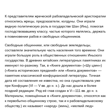
К представителям жреческой рабовладельческой аристократии
относились жрецы, предсказатели, колдуны. Они играли
видную политическую роль в государстве Шан (Инь), помогая
господствовавшему классу, частью которого являлись, держать
в повиновении рабов и свободных общинников.
Свободные общинники, или свободные земледельцы,
составляли значительную часть населения того времени. Они
играли большую роль в общественных отношениях Иньского
государства. В древних китайских литературных памятниках их
именуют по-разному. Так, в «Книге документов» («Шу цзин»)
(«Книга исторических преданий» или «Книга документов» —
памятник классической конфуцианской литературы. Точная
дата её составления не известна, но она существовала уже
при Конфуции (VI — V вв. до н. э.). До нас дошла в более
поздний редакции. Ряд её глав создан в V—111 вв. до н. э.
Материалы, помещённые в «Книге документов», относятся как
к первобытно-общинному строю, так и к рабовладельческому
обществу.) их называют «народ» (минь), «мелкий люд»