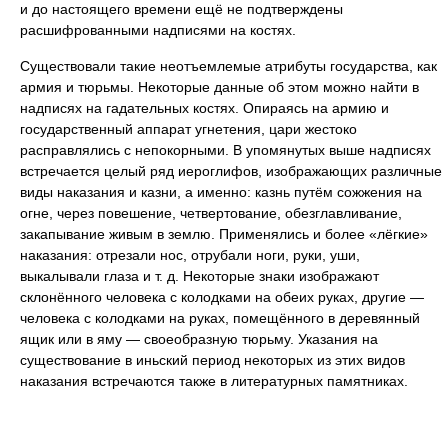
и до настоящего времени ещё не подтверждены
расшифрованными надписями на костях.
Существовали такие неотъемлемые атрибуты государства, как
армия и тюрьмы. Некоторые данные об этом можно найти в
надписях на гадательных костях. Опираясь на армию и
государственный аппарат угнетения, цари жестоко
расправлялись с непокорными. В упомянутых выше надписях
встречается целый ряд иероглифов, изображающих различные
виды наказания и казни, а именно: казнь путём сожжения на
огне, через повешение, четвертование, обезглавливание,
закапывание живым в землю. Применялись и более «лёгкие»
наказания: отрезали нос, отрубали ноги, руки, уши,
выкалывали глаза и т. д. Некоторые знаки изображают
склонённого человека с колодками на обеих руках, другие —
человека с колодками на руках, помещённого в деревянный
ящик или в яму — своеобразную тюрьму. Указания на
существование в иньский период некоторых из этих видов
наказания встречаются также в литературных памятниках.