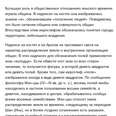
Большую роль в общественных отношениях иньского времени
играла община. В надписях на костях она изображалась
знаком «и», обозначавшим «поселение людей». Повидимому,
это было селение-община или совокупность общин.
Впоследствии этим иероглифом обозначались понятия города,
территории, небольшого владения.
Надписи на костях и на бронзе не проливают света на
характер распределения земли и внутреннюю организацию
общин. В этих надписях для обозначения полей применяется
знак «колодца». Если обвести этот знак со всех сторон
линиями, то получается фигура, в которой девять квадратов
или девять полей. Кроме того, сам иероглиф «поле»
изображался иногда в виде девяти квадратов. По сообщению
философа Мэн-цзы (IV—III вв. до н. э.), восемь полей якобы
находились в частном пользовании восьми семейств, а
девятое, находившееся в центре, обрабатывалось сообща
всеми восемью семействами. Мэн-цзы относит такое
распределение земли ко времени, следующему за периодом
Шан (Инь), но в более поздних сочинениях есть указания,
относящие подобный порядок и к рассматриваемому нами