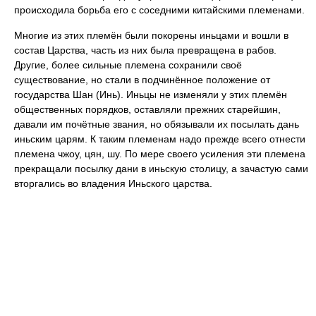
происходила борьба его с соседними китайскими племенами.
Многие из этих племён были покорены иньцами и вошли в
coстав Царства, часть из них была превращена в рабов.
Другие, более сильные племена сохранили своё
существование, но стали в подчинённое положение от
государства Шан (Инь). Иньцы не изменяли у этих племён
общественных порядков, оставляли прежних старейшин,
давали им почётные звания, но обязывали их посылать дань
иньским царям. К таким племенам надо прежде всего отнести
племена чжоу, цян, шу. По мере своего усиления эти племена
прекращали посылку дани в иньскую столицу, а зачастую сами
вторгались во владения Иньского царства.