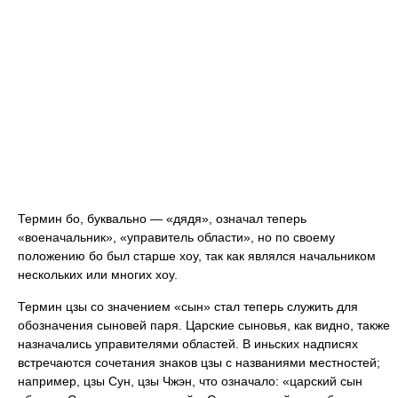
Термин бо, буквально — «дядя», означал теперь
«военачальник», «управитель области», но по своему
положению бо был старше хоу, так как являлся начальником
нескольких или многих хоу.
Термин цзы со значением «сын» стал теперь служить для
обозначения сыновей паря. Царские сыновья, как видно, также
назначались управителями областей. В иньских надписях
встречаются сочетания знаков цзы с названиями местностей;
например, цзы Сун, цзы Чжэн, что означало: «царский сын