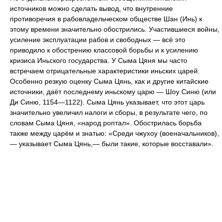
источников можно сделать вывод, что внутренние
противоречия в рабовладельческом обществе Шан (Инь) к
этому времени значительно обострились. Участившиеся войны,
усиление эксплуатации рабов и свободных — всё это
приводило к обострению классовой борьбы и к усилению
кризиса Иньского государства. У Сыма Цяня мы часто
встречаем отрицательные характеристики иньских царей.
Особенно резкую оценку Сыма Цянь, как и другие китайские
источники, даёт последнему иньскому царю — Шоу Синю (или
Ди Синю, 1154—1122). Сыма Цянь указывает, что этот царь
значительно увеличил налоги и сборы, в результате чего, по
словам Сыма Цяня, «народ роптал». Обострилась борьба
также между царём и знатью: «Среди чжухоу (военачальников),
— указывает Сыма Цянь,— были такие, которые восставали».