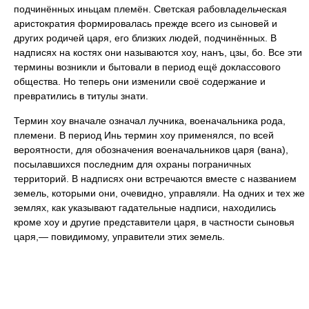
подчинённых иньцам племён. Светская рабовладельческая
аристократия формировалась прежде всего из сыновей и
других родичей царя, его близких людей, подчинённых. В
надписях на костях они называются хоу, нанъ, цзы, бо. Все эти
термины возникли и бытовали в период ещё доклассового
общества. Но теперь они изменили своё содержание и
превратились в титулы знати.
Термин хоу вначале означал лучника, военачальника рода,
племени. В период Инь термин хоу применялся, по всей
вероятности, для обозначения военачальников царя (вана),
посылавшихся последним для охраны пограничных
территорий. В надписях они встречаются вместе с названием
земель, которыми они, очевидно, управляли. На одних и тех же
землях, как указывают гадательные надписи, находились
кроме хоу и другие представители царя, в частности сыновья
царя,— повидимому, управители этих земель.