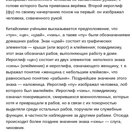
голове которого была привязана верёвка. Второй иероглиф
{фу) по своему начертанию похож на первый: он изображал
человека, схваченного рукой.
Китайскими учёными высказывается предположение, что
«тун», «це», «цзай», «чэнь», а также «пу» были обозначениями
домашних рабов. Знак «цзай» состоит из графических
элементов — крыши (или ворот) и клеймения; повидимому,
этот знак обозначал рабов, выполняющих работу в доме.
Иероглиф «це») состоит из двух элементов: неполного знака
«синь» (клеймение) и иероглифа, означающего женщину, т. е.
выражал понятие «женщина с небольшим клеймом», что
равносильно понятию «рабыня». Позднейшее значение этого
знака — наложница. Иероглиф «пу» изображал человека, лоб
которого был заклеймён. Иероглиф «чэнь», повидимому,
означал покорившихся, смирившихся военнопленных, которых
хотя и превращали в рабов, но в связи с их покорностью
выделяли среди остальных рабов, поручали им служебные
функции, в частности наблюдение за другими рабами. Отсюда
происходит более позднее значение знака «чэнь» — слуга,
чиновник.