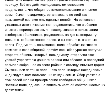
периоду. Всё это даёт исследователям основание
предполагать, что общинное землепользование в иньское
время было, повидимому, организовано по этой так
называемой системе «колодезных полей». На основании
указанных источников можно предположить, что в общине
иньского периода вся земля, находившаяся в пользовании
свободных общинников, разделялась на две категории: гун
тянъ, т. е. «общественное поле», и сы тянъ, т. е. «частные
поля». Под гун тянь понималось поле, обрабатывавшееся
совместно всей общиной, причём весь сбор урожая поступал
старосте общины, который, повидимому, отправлял этот
урожай управителю данного района или области, а последний
посылал собранное со всего района в столицу, иньским царям.
Сы тянь, или частные поля,—это поля, которые находились в
индивидуальном пользовании каждой семьи. Сбор урожая с
этих полей шёл на прокормление свободных общинников.
Частные поля, однако, не являлись частной собственностью их
держателей.