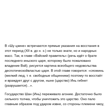
В «Шу цзине» встречаются прямые указания на восстания в
этот период (XII в. до н. э.) не только знати, но и народных
масс. Так, в главе «Вэйский правитель» (речь идёт о брате
последнего иньского царя, которому было пожаловано
владение Вэй), рисуется картина всеобщего недовольства
деспотическойвластью царя. В этой главе говорится: «сяоминь
(мелкий люд, т. е. свободные общинники) поэтому-то восстаёт
и враждует друг с другом, ныне (царство) Инь гибнет
(разрушается)...».
Государство Шан (Инь) переживало агонию. Достаточно было
сильного толчка, чтобы уничтожить это царство. Оно пало
главным образом под ударом извне, со стороны племени чжоу,