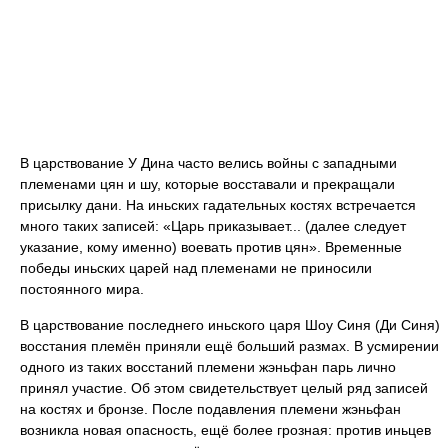
В царствование У Дина часто велись войны с западными
племенами цян и шу, которые восставали и прекращали
присылку дани. На иньских гадательных костях встречается
много таких записей: «Царь приказывает... (далее следует
указание, кому именно) воевать против цян». Временные
победы иньских царей над племенами не приносили
постоянного мира.
В царствование последнего иньского царя Шоу Синя (Ди Синя)
восстания племён приняли ещё больший размах. В усмирении
одного из таких восстаний племени жэньфан парь лично
принял участие. Об этом свидетельствует целый ряд записей
на костях и бронзе. После подавления племени жэньфан
возникла новая опасность, ещё более грозная: против иньцев