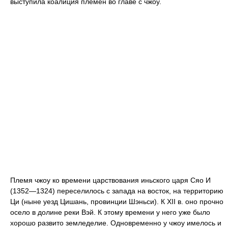
выступила коалиция племён во главе с чжоу.
Племя чжоу ко времени царствования иньского царя Сяо И
(1352—1324) переселилось с запада на восток, на территорию
Ци (ныне уезд Цишань, провинции Шэньси). К XII в. оно прочно
осело в долине реки Вэй. К этому времени у него уже было
хорошо развито земледелие. Одновременно у чжоу имелось и