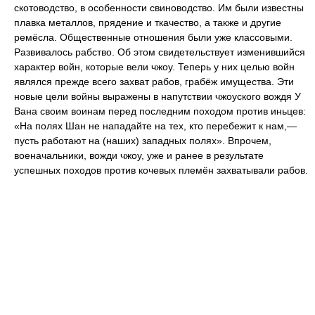
скотоводство, в особенности свиноводство. Им были известны
плавка металлов, прядение и ткачество, а также и другие
ремёсла. Общественные отношения были уже классовыми.
Развивалось рабство. Об этом свидетельствует изменившийся
характер войн, которые вели чжоу. Теперь у них целью войн
являлся прежде всего захват рабов, грабёж имущества. Эти
новые цели войны выражены в напутствии чжоуского вождя У
Вана своим воинам перед последним походом против иньцев:
«На полях Шан не нападайте на тех, кто перебежит к нам,—
пусть работают на (наших) западных полях». Впрочем,
военачальники, вожди чжоу, уже и ранее в результате
успешных походов против кочевых племён захватывали рабов.