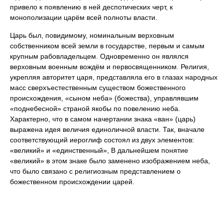
привело к появлению в ней деспотических черт, к
монополизации царём всей полноты власти.
Царь был, повидимому, номинальным верховным
собственником всей земли в государстве, первым и самым
крупным рабовладельцем. Одновременно он являлся
верховным военным вождём и первосвященником. Религия,
укрепляя авторитет царя, представляла его в глазах народных
масс сверхъестественным существом божественного
происхождения, «сыном неба» (божества), управлявшим
«поднебесной» страной якобы по повелению неба.
Характерно, что в самом начертании знака «ван» (царь)
выражена идея величия единоличной власти. Так, вначале
соответствующий иероглиф состоял из двух элементов:
«великий» и «единственный», В дальнейшем понятие
«великий» в этом знаке было заменено изображением неба,
что было связано с религиозным представлением о
божественном происхождении царей.