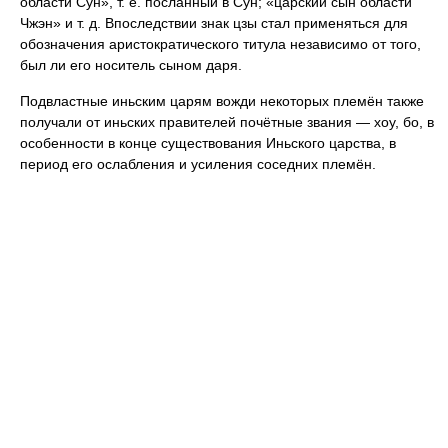
области Сун», т. е. посланный в Сун; «царский сын области
Чжэн» и т. д. Впоследствии знак цзы стал применяться для
обозначения аристократического титула независимо от того,
был ли его носитель сыном даря.
Подвластные иньским царям вожди некоторых племён также
получали от иньских правителей почётные звания — хоу, бо, в
особенности в конце существования Иньского царства, в
период его ослабления и усиления соседних племён.