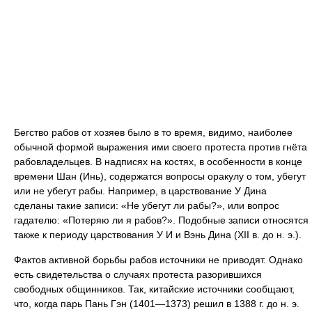
Бегство рабов от хозяев было в то время, видимо, наиболее
обычной формой выражения ими своего протеста против гнёта
рабовладельцев. В надписях на костях, в особенности в конце
времени Шан (Инь), содержатся вопросы оракулу о том, убегут
или не убегут рабы. Например, в царствование У Дина
сделаны такие записи: «Не убегут ли рабы?», или вопрос
гадателю: «Потеряю ли я рабов?». Подобные записи относятся
также к периоду царствования У И и Вэнь Дина (XII в. до н. э.).
Фактов активной борьбы рабов источники не приводят. Однако
есть свидетельства о случаях протеста разорившихся
свободных общинников. Так, китайские источники сообщают,
что, когда парь Пань Гэн (1401—1373) решил в 1388 г. до н. э.